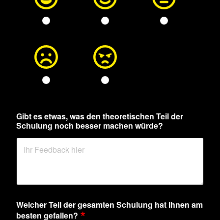
e
Gibt es etwas, was den theoretischen Teil der
t
Schulung noch besser machen würde?
w
a
s
,
d
e
n
h
a
Welcher Teil der gesamten Schulung hat Ihnen am
t
*
besten gefallen?